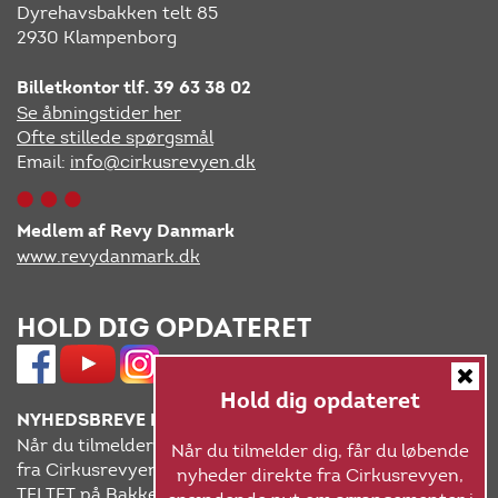
Dyrehavsbakken telt 85
2930 Klampenborg
Billetkontor tlf. 39 63 38 02
Se åbningstider her
Ofte stillede spørgsmål
Email:
info@cirkusrevyen.dk
Medlem af Revy Danmark
www.revydanmark.dk
HOLD DIG OPDATERET
Hold dig opdateret
NYHEDSBREVE FRA CIRKUSREVYEN
Når du tilmelder dig, får du løbende nyheder direkte
Når du tilmelder dig, får du løbende
fra Cirkusrevyen, spændende nyt om arrangementer i
nyheder direkte fra Cirkusrevyen,
TELTET på Bakken og Korsbæk på Bakken, samt gode