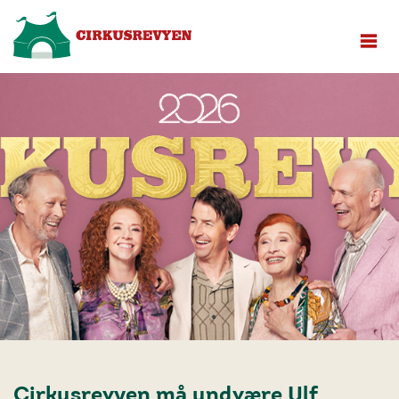
Cirkusrevyen må undvære Ulf