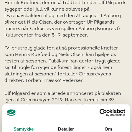
Henrik Koefoed, der også trådte til under Ulf Pilgaards
sygeperiode i juli, vil kunne opleves på
Dyrehavsbakken til og med den 31. august. I Aalborg
bliver det Niels Olsen, der overtager Ulf Pilgaards
numre, når Cirkusrevyen spiller i Aalborg Kongres &
Kulturcenter fra den 5.-9. september.
"Vi er utrolig glade for, at så professionelle kræfter
som Henrik Koefoed og Niels Olsen, kan hjælpe os
resten af sæsonen. Publikum kan derfor trygt glæde
sig til nogle forrygende forestillinger - også her i
slutningen af sæsonen" fortæller Cirkusrevyens
direktør, Torben 'Træsko' Pedersen.
Ulf Pilgaard er som allerede annonceret på plakaten
igen til Cirkusrevyen 2019. Han ser frem til sin 39.
sæson i Cirkusrevyen, og hele revyholdet glæder sig til,
at Ulf kommer stærkt tilbage til næste år.
Samtykke
Detaljer
Om