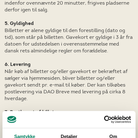
indenfor ovennævnte 20 minutter, frigives pladserne
derfor igen til salg.
5. Gyldighed
Billetter er alene gyldige til den forestilling (dato og
tid), som står på billetten. Gavekort er gyldige i 3 år fra
datoen for udstedelsen i overensstemmelse med
dansk rets almindelige regler om forældelse.
6. Levering
Når køb af billetter og/eller gavekort er bekræftet af
sælger via hjemmesiden, bliver billetter og/eller
gavekort sendt pr. e-mail til køber. Der kan tilkøbes
postlevering via DAO Breve med levering på cirka 8
hverdage.
7. Bortkomst af billet
Såfremt købers billet eller gavekort bortkommer, kan
ny rekvireres ved personlig henvendelse hos sælger.
Det er dog et krav, at køber kan forevise gyldig
Samtykke
Detaljer
Om