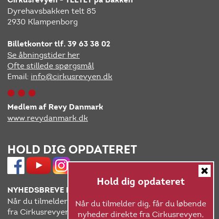
Cirkusrevyen - TELTET på Bakken
Dyrehavsbakken telt 85
2930 Klampenborg
Billetkontor tlf. 39 63 38 02
Se åbningstider her
Ofte stillede spørgsmål
Email:
info@cirkusrevyen.dk
Medlem af Revy Danmark
www.revydanmark.dk
HOLD DIG OPDATERET
Hold dig opdateret
NYHEDSBREVE FRA CIRKUSREVYEN
Når du tilmelder dig, får du løbende nyheder direkte
Når du tilmelder dig, får du løbende
fra Cirkusrevyen, spændende nyt om arrangementer i
nyheder direkte fra Cirkusrevyen,