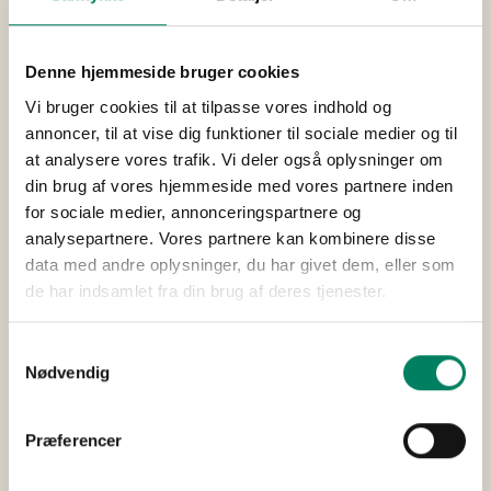
billedlegitimation samt give gyldige oplysninger om
hvilket telefonnummer og hvilken e-mail adresse, der
er opgivet ved købet.
Denne hjemmeside bruger cookies
8. Refundering og ombytning
Vi bruger cookies til at tilpasse vores indhold og
Billetter kan ikke ombyttes eller refunderes
annoncer, til at vise dig funktioner til sociale medier og til
medmindre den pågældende forestilling aflyses. Ved
at analysere vores trafik. Vi deler også oplysninger om
aflysning forstås, at forestillingen ikke gennemføres.
din brug af vores hjemmeside med vores partnere inden
Programændringer og/eller udskiftning af skuespillere
for sociale medier, annonceringspartnere og
(f.eks. pga. sygdom eller forfald) anses således ikke for
analysepartnere. Vores partnere kan kombinere disse
en aflysning, der berettiger til ombytning eller
data med andre oplysninger, du har givet dem, eller som
refusion. Desuden anses det ikke som en aflysning,
de har indsamlet fra din brug af deres tjenester.
hvis en forestilling afbrydes efter mere end halvdelen
af forestillingen er gennemført (dvs. indtil pausen)
Forsendelses-, ordre-, betalingskort- og billetgebyr
Samtykkevalg
refunderes ikke, hvis forestillingen aflyses. Såfremt
Nødvendig
Cirkusrevyen kan lave en erstatningsforestilling af den
aflyste forestilling, indenfor 12 måneder efter
oprindelig forestillingsdag, kan pengene dog ikke
Præferencer
refunderes. Dette gælder også, hvis forestillingen
flyttes til et nyt spillested i en radius af op til 10 km fra