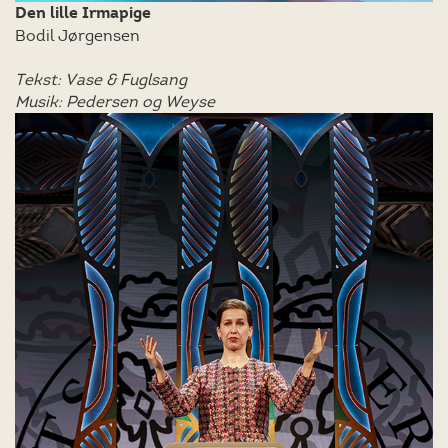
Den lille Irmapige
Bodil Jørgensen
Tekst: Vase & Fuglsang
Musik: Pedersen og Weyse