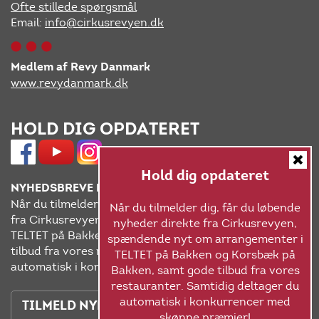
Ofte stillede spørgsmål
Email:
info@cirkusrevyen.dk
Medlem af Revy Danmark
www.revydanmark.dk
HOLD DIG OPDATERET
Hold dig opdateret
NYHEDSBREVE FRA CIRKUSREVYEN
Når du tilmelder dig, får du løbende nyheder direkte
Når du tilmelder dig, får du løbende
fra Cirkusrevyen, spændende nyt om arrangementer i
nyheder direkte fra Cirkusrevyen,
TELTET på Bakken og Korsbæk på Bakken, samt gode
spændende nyt om arrangementer i
tilbud fra vores restauranter. Samtidig deltager du
TELTET på Bakken og Korsbæk på
automatisk i konkurrencer med skønne præmier!
Bakken, samt gode tilbud fra vores
restauranter. Samtidig deltager du
automatisk i konkurrencer med
TILMELD NYHEDSBREVET
skønne præmier!