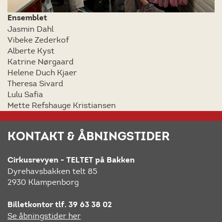
Ensemblet
Jasmin Dahl
Vibeke Zederkof
Alberte Kyst
Katrine Nørgaard
Helene Duch Kjaer
Theresa Sivard
Lulu Safia
Mette Refshauge Kristiansen
KONTAKT & ÅBNINGSTIDER
Cirkusrevyen - TELTET på Bakken
Dyrehavsbakken telt 85
2930 Klampenborg
Billetkontor tlf. 39 63 38 02
Se åbningstider her