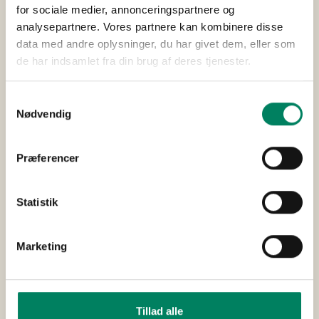
for sociale medier, annonceringspartnere og
analysepartnere. Vores partnere kan kombinere disse
Cirkusrevyen 2022
Lisbet Dahl
data med andre oplysninger, du har givet dem, eller som
Niels Olsen
de har indsamlet fra din brug af deres tjenester.
Henrik Lykkegaard
Merete Mærkedahl
Samtykkevalg
Carsten Svendsen
Nødvendig
Fotograf: Henrik Petit
Præferencer
Statistik
Marketing
Tillad alle