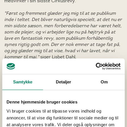
medvirker i sin sidste Cirkusrevy.
"Først og fremmest glæder jeg mig til at se publikum
inde i teltet. Det bliver naturligvis specielt, at det nu er
min sidste sæson, men forberedelserne har været helt,
som de plejer, og vi arbejder lige nu på højtryk på at
lave en fantastisk revy, som publikum forhåbentlig
synes rigtig godt om. Der er nok emner at tage fat på,
og jeg glæder mig til at vise, hvad vi har lavet, når vi
kommer til maj,"
siger Lisbet Dahl.
Under sidste års Cirkusrevy måtte Lisbet sygemelde
sig undervejs. Pausen har gjort hende godt - i år er
Lisbet tilbage og klar til sin store finalesæson.
Samtykke
Detaljer
Om
"Jeg har virkelig savnet at stå på scenen, jeg har
savnet publikum, og jeg har savnet min anden familie
Denne hjemmeside bruger cookies
her i Cirkusrevyen. Jeg er så glad for at være tilbage
Vi bruger cookies til at tilpasse vores indhold og
og få sagt et ordentligt farvel til de mange mennesker,
annoncer, til at vise dig funktioner til sociale medier og til
jeg har arbejdet sammen med i min tid i revyen,"
siger
at analysere vores trafik. Vi deler også oplysninger om
Lisbet Dahl.