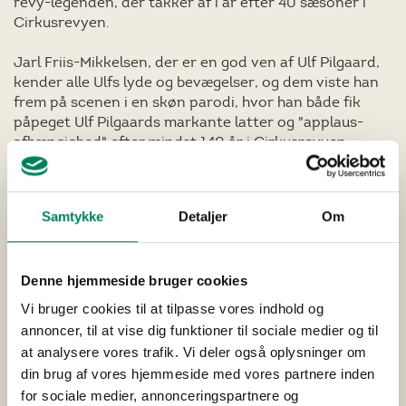
revy-legenden, der takker af i år efter 40 sæsoner i
Cirkusrevyen.
Jarl Friis-Mikkelsen, der er en god ven af Ulf Pilgaard,
kender alle Ulfs lyde og bevægelser, og dem viste han
frem på scenen i en skøn parodi, hvor han både fik
påpeget Ulf Pilgaards markante latter og "applaus-
afhængighed" efter mindst 140 år i Cirkusrevyen.
Bubber blev i 1992 parodieret af Ulf Pilgaard, og han gik
på scenen søndag og fortalte om parodien, hvor Ulf i
Samtykke
Detaljer
Om
fuld udklædning som Bubber kunne fortælle publikum,
at det var snyd, at der i Bamse og Kylling var nogen
inden i. Der var det meget bedre med Bubber, for det
Denne hjemmeside bruger cookies
var man sikker på, at der ikke er nogen inden i.
Vi bruger cookies til at tilpasse vores indhold og
I løbet af 1990'erne måtte Mogens Lykketoft af flere
annoncer, til at vise dig funktioner til sociale medier og til
omgange se sig selv blive parodieret af Ulf Pilgaard,
at analysere vores trafik. Vi deler også oplysninger om
men han var endnu ikke blevet et kendt ansigt i den
din brug af vores hjemmeside med vores partnere inden
brede befolkning endnu, så han var svær at kende,
for sociale medier, annonceringspartnere og
hvilket Ulf fik tydeliggjort i Cirkusrevyen, hvor ingen