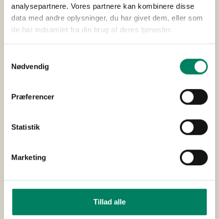
analysepartnere. Vores partnere kan kombinere disse
vidste, hvem han skulle forestille.
data med andre oplysninger, du har givet dem, eller som
Ulf Pilgaard og resten af holdet kunne efter
de har indsamlet fra din brug af deres tjenester.
personalerevyen sagt tak til personalet og de tre
gæster for den sjove optræden, som de forhåbentlig
Samtykkevalg
sent glemmer.
Nødvendig
Cirkusrevyen 2021 spiller frem til den 3. oktober.
Præferencer
Statistik
Marketing
Tillad alle