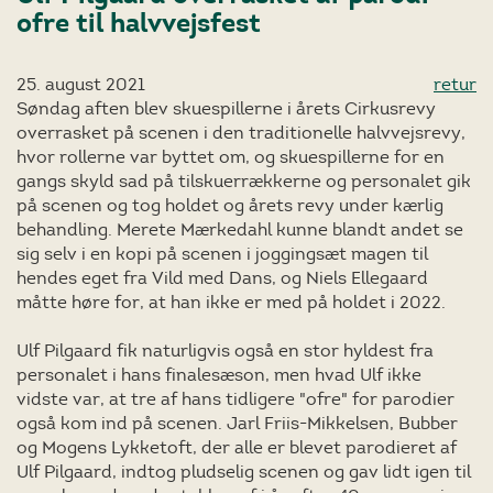
ofre til halvvejsfest
25. august 2021
retur
Søndag aften blev skuespillerne i årets Cirkusrevy
overrasket på scenen i den traditionelle halvvejsrevy,
hvor rollerne var byttet om, og skuespillerne for en
gangs skyld sad på tilskuerrækkerne og personalet gik
på scenen og tog holdet og årets revy under kærlig
behandling. Merete Mærkedahl kunne blandt andet se
sig selv i en kopi på scenen i joggingsæt magen til
hendes eget fra Vild med Dans, og Niels Ellegaard
måtte høre for, at han ikke er med på holdet i 2022.
Ulf Pilgaard fik naturligvis også en stor hyldest fra
personalet i hans finalesæson, men hvad Ulf ikke
vidste var, at tre af hans tidligere "ofre" for parodier
også kom ind på scenen. Jarl Friis-Mikkelsen, Bubber
og Mogens Lykketoft, der alle er blevet parodieret af
Ulf Pilgaard, indtog pludselig scenen og gav lidt igen til