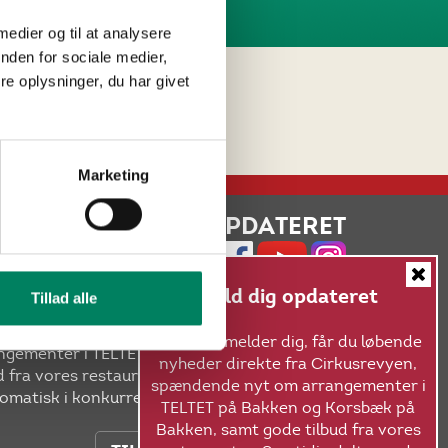
 medier og til at analysere
nden for sociale medier,
e oplysninger, du har givet
Marketing
HOLD DIG OPDATERET
Hold dig opdateret
Tillad alle
NYHEDSBREVE FRA CIRKUSREVYEN
r du løbende nyheder direkte fra Cirkusrevyen,
Når du tilmelder dig, får du løbende
gementer i TELTET på Bakken og Korsbæk på
nyheder direkte fra Cirkusrevyen,
 fra vores restauranter. Samtidig deltager du
spændende nyt om arrangementer i
omatisk i konkurrencer med skønne præmier!
TELTET på Bakken og Korsbæk på
Bakken, samt gode tilbud fra vores