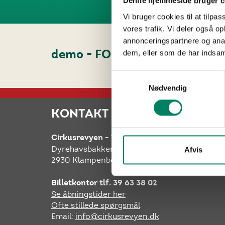
Denne hjemmeside bruger c
Vi bruger cookies til at tilpas
vores trafik. Vi deler også 
annonceringspartnere og anal
dem, eller som de har indsaml
demo - FORESTILLING 2014
Samtykkevalg
Nødvendig
KONTAKT & ÅBNINGSTIDER
Cirkusrevyen - TELTET på Bakken
Dyrehavsbakken telt 85
Afvis
2930 Klampenborg
Billetkontor tlf. 39 63 38 02
Se åbningstider her
Ofte stillede spørgsmål
Email:
info@cirkusrevyen.dk