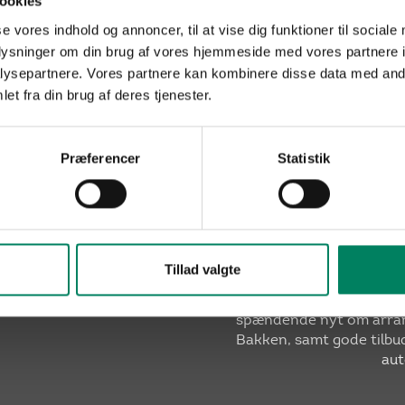
ookies
se vores indhold og annoncer, til at vise dig funktioner til sociale
oplysninger om din brug af vores hjemmeside med vores partnere i
ysepartnere. Vores partnere kan kombinere disse data med andr
et fra din brug af deres tjenester.
Præferencer
Statistik
Tillad valgte
Når du tilmelder dig, få
spændende nyt om arran
Bakken, samt gode tilbud
aut