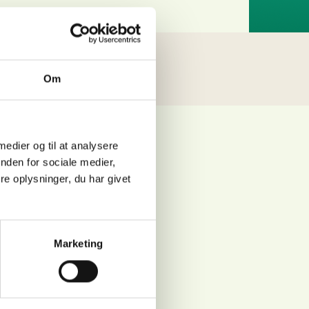
Om
ldet og de nærmeste gæster.
 medier og til at analysere
nden for sociale medier,
ig.
e oplysninger, du har givet
j på.
 nedenfor.
Marketing