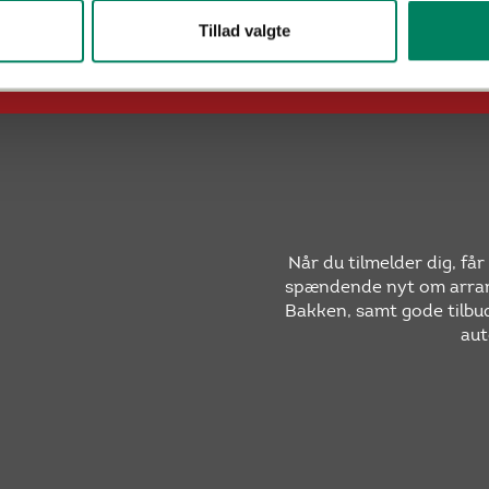
OBS!
Vi gør venligst opmærksom på, at der
adgang vil vær
Tillad valgte
ingen
til
backstage-områder
før, under og efter forestillingen.
Når du tilmelder dig, få
spændende nyt om arran
Bakken, samt gode tilbud
aut