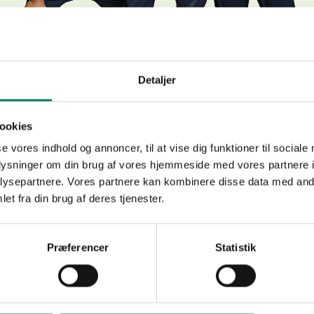
Detaljer
ookies
fholdes efter forestillingen en uformel premiere bar for ho
Der vil være 10 kr. bar og lidt at spise for de sultne.
se vores indhold og annoncer, til at vise dig funktioner til sociale
oplysninger om din brug af vores hjemmeside med vores partnere i
 grund af COVID-19 retningslinjerne er reservation nødvend
ysepartnere. Vores partnere kan kombinere disse data med andr
rk at det hele foregår i udebaren, tag derfor gerne lunt tø
et fra din brug af deres tjenester.
st til at deltage, så meld dig og din(e) gæst(er) til på linket
Reservation - Premiere bar
Præferencer
Statistik
Vi glæder os til at se jer!