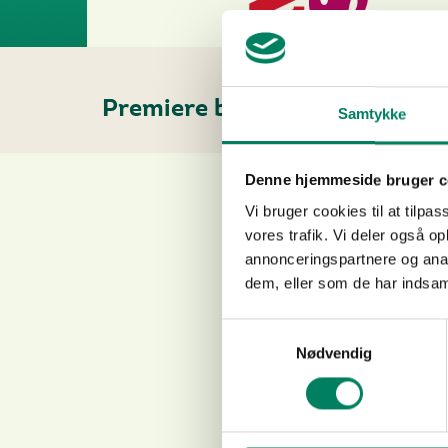
Premiere bar
Samtykke
Denne hjemmeside bruger c
I anledning af premieren a
Vi bruger cookies til at tilpas
vores trafik. Vi deler også 
På
annonceringspartnere og anal
Bemæ
dem, eller som de har indsaml
Har du ly
Samtykkevalg
Nødvendig