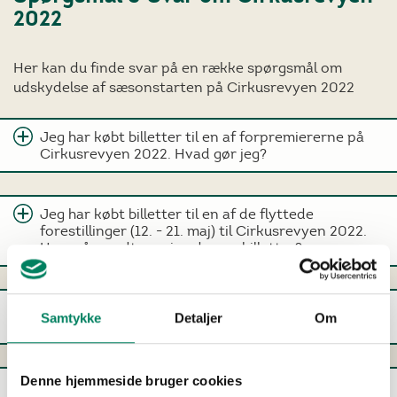
2022
Her kan du finde svar på en række spørgsmål om
udskydelse af sæsonstarten på Cirkusrevyen 2022
Jeg har købt billetter til en af forpremiererne på
Cirkusrevyen 2022. Hvad gør jeg?
Jeg har købt billetter til en af de flyttede
forestillinger (12. - 21. maj) til Cirkusrevyen 2022.
Hvornår modtager jeg de nye billetter?
Jeg har ikke modtaget tilgodebevis eller nye
Samtykke
Detaljer
Om
billetter. Hvad gør jeg?
Denne hjemmeside bruger cookies
Hvilke forestillinger er aflyst og hvilke er