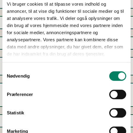
forestillinger er flyttet?
Vi bruger cookies til at tilpasse vores indhold og
annoncer, til at vise dig funktioner til sociale medier og til
at analysere vores trafik. Vi deler også oplysninger om
Kan jeg få pengene tilbage for mine billetter?
din brug af vores hjemmeside med vores partnere inden
for sociale medier, annonceringspartnere og
analysepartnere. Vores partnere kan kombinere disse
Hvordan kan jeg få kontakt til billetkontoret?
data med andre oplysninger, du har givet dem, eller som
de har indsamlet fra din brug af deres tjenester.
Jeg har tidligere sendt en henvendelse til jer, men
jeg har ikke fået svar. Hvad gør jeg?
Samtykkevalg
Nødvendig
Jeg har købt Guldpakke-billetter til en af de
Præferencer
flyttede forestillinger (12. - 21. maj). Hvad betyder
aflysningen for mig?
Statistik
Jeg har købt billetter gennem en ekstern partner?
Marketing