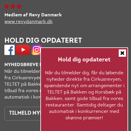
Medlem af Revy Danmark
www.revydanmark.dk
HOLD DIG OPDATERET
Hold dig opdateret
NYHEDSBREVE FRA CIRKUSREVYEN
Når du tilmelder dig, får du løbende nyheder direkte
Når du tilmelder dig, får du løbende
fra Cirkusrevyen, spændende nyt om arrangementer i
nyheder direkte fra Cirkusrevyen,
TELTET på Bakken og Korsbæk på Bakken, samt gode
spændende nyt om arrangementer i
tilbud fra vores restauranter. Samtidig deltager du
TELTET på Bakken og Korsbæk på
automatisk i konkurrencer med skønne præmier!
Bakken, samt gode tilbud fra vores
restauranter. Samtidig deltager du
automatisk i konkurrencer med
TILMELD NYHEDSBREVET
skønne præmier!