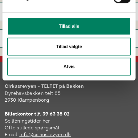
Jeg har bestilt menu i Korsbæk på Bakken. Hvad
skal jeg gøre?
Tillad alle
Jeg har bestilt menu i en af Bakkens øvrige
restauranter. Hvad skal jeg gøre?
Tillad valgte
Afvis
KONTAKT & ÅBNINGSTIDER
Cirkusrevyen - TELTET på Bakken
Dyrehavsbakken telt 85
2930 Klampenborg
Billetkontor tlf. 39 63 38 02
Se åbningstider her
Ofte stillede spørgsmål
Email:
info@cirkusrevyen.dk