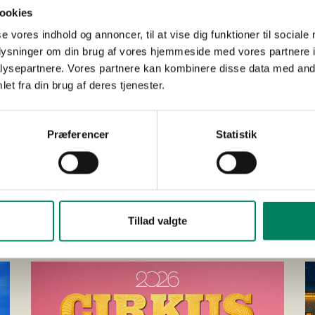
ookies
se vores indhold og annoncer, til at vise dig funktioner til sociale
KØB BILLETTER
oplysninger om din brug af vores hjemmeside med vores partnere i
ysepartnere. Vores partnere kan kombinere disse data med andr
r valgt dine pladser og lagt dem i kurven, vil rabatten automatisk fremgå 
et fra din brug af deres tjenester.
 i forbindelse med følgende forestillinger:
Præferencer
Statistik
juni 2026 kl. 17.00
 juni 2026 kl. 20.00
KØB BILLETTER
Tillad valgte