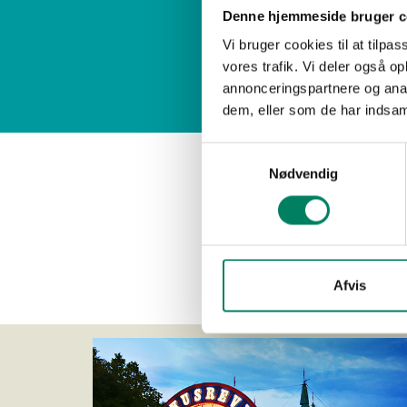
Denne hjemmeside bruger c
Vi bruger cookies til at tilpas
vores trafik. Vi deler også 
annonceringspartnere og anal
Når du ha
dem, eller som de har indsaml
Samtykkevalg
Tilbuddet er gyldigt
Nødvendig
Fredag den 26. 
Fredag den 26.
Afvis