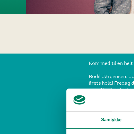
Kom med til en helt 
Bodil Jørgensen, Jo
årets hold! Fredag d
Sandwich i Al
Afhentning i baren
Billet til tv-
Vælg mellem forest
Samtykke