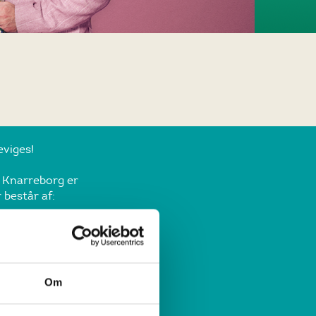
eviges!
s Knarreborg er
 består af:
Om