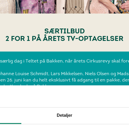
SÆRTILBUD
2 FOR 1 PÅ ÅRETS TV-OPTAGELSER
særlig dag i Teltet på Bakken, når årets Cirkusrevy skal for
hanne Louise Schmidt, Lars Mikkelsen, Niels Olsen og Mad
en 26. juni kan du helt eksklusivt få adgang til en pakke, der
gade, Korsbæk på Bakken
 i Algade mellem kl. 14.00 og 18.00 ved fremvisning af billet
optagelser af Cirkusrevyen 2026
illing kl. 17.00 og kl. 20.00
Detaljer
2 FOR 1
Fra kr. 750,00