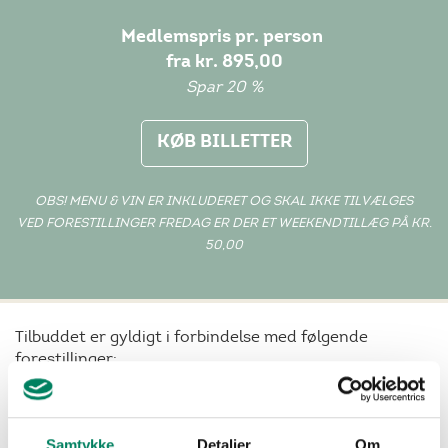
Medlemspris pr. person
fra kr. 895,00
Spar 20 %
KØB BILLETTER
OBS! MENU & VIN ER INKLUDERET OG SKAL IKKE TILVÆLGES
VED FORESTILLINGER FREDAG ER DER ET WEEKENDTILLÆG PÅ KR.
50,00
Tilbuddet er gyldigt i forbindelse med følgende
forestillinger:
Fredag den 14. maj 2027 kl. 20.00
Torsdag den 20. maj 2027 kl. 20.00
Samtykke
Detaljer
Om
Fredag den 21. maj 2027 kl. 20.00