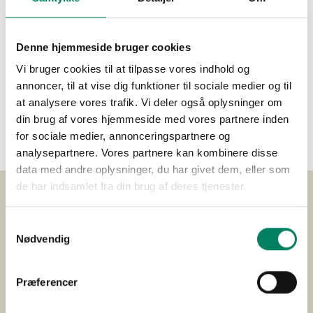
Torsdag den 27. maj 2027 kl. 20.00
Fredag den 28. maj 2027 kl. 20.00
Denne hjemmeside bruger cookies
Vi bruger cookies til at tilpasse vores indhold og
KØB BILLETTER
annoncer, til at vise dig funktioner til sociale medier og til
at analysere vores trafik. Vi deler også oplysninger om
OBS! MENU & VIN ER INKLUDERET OG SKAL IKKE TILVÆLGES
din brug af vores hjemmeside med vores partnere inden
VED FORESTILLINGER FREDAG ER DER ET WEEKENDTILLÆG PÅ KR.
for sociale medier, annonceringspartnere og
50,00
analysepartnere. Vores partnere kan kombinere disse
data med andre oplysninger, du har givet dem, eller som
de har indsamlet fra din brug af deres tjenester.
Samtykkevalg
Nødvendig
Præferencer